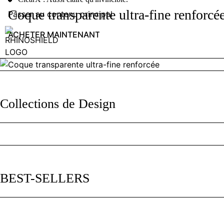
Coque transparente ultra-fine renforcé
Passer au contenu principal
ACHETER MAINTENANT
RHINOSHIELD | RHINOSHIELD France - La protection ultim
Collections de Design
BEST-SELLERS