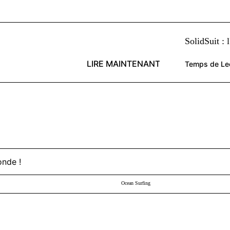
SolidSuit : 
LIRE MAINTENANT
Temps de Lec
Ocean Surfing