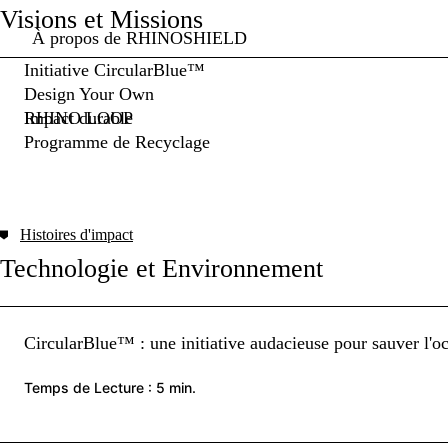
Visions et Missions
À propos de RHINOSHIELD
Initiative CircularBlue™
Design Your Own
Impact durable
RHINO LOOP
Programme de Recyclage
Histoires d'impact
Technologie et Environnement
CircularBlue™ : une initiative audacieuse pour sauver l'o
Temps de Lecture : 5 min.