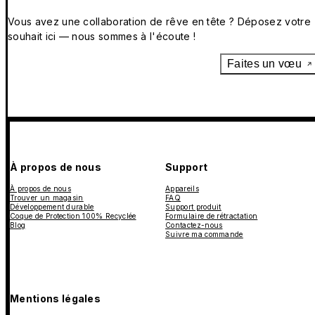
Vous avez une collaboration de rêve en tête ? Déposez votre
souhait ici — nous sommes à l'écoute !
Faites un vœu
À propos de nous
Support
À propos de nous
Appareils
Trouver un magasin
FAQ
Développement durable
Support produit
Coque de Protection 100% Recyclée
Formulaire de rétractation
Blog
Contactez-nous
Suivre ma commande
Mentions légales