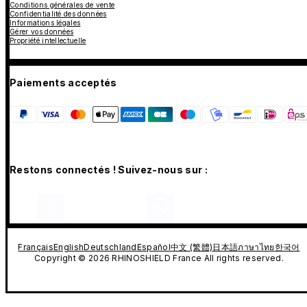
Conditions générales de vente
Confidentialité des données
Informations légales
Gérer vos données
Propriété intellectuelle
Paiements acceptés
Restons connectés ! Suivez-nous sur :
Français
English
Deutschland
Español
中文 (繁體)
日本語
ภาษาไทย
한국어
Copyright © 2026 RHINOSHIELD France All rights reserved.