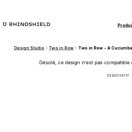
Passer au contenu principal
Produi
Design Studio
Two in Row
Two in Row - A Cucumbe
Désolé, ce design n'est pas compatible a
DS250704737