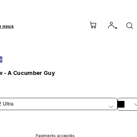
e nous
on
w - A Cucumber Guy
 Ultra
Paiements acceptés