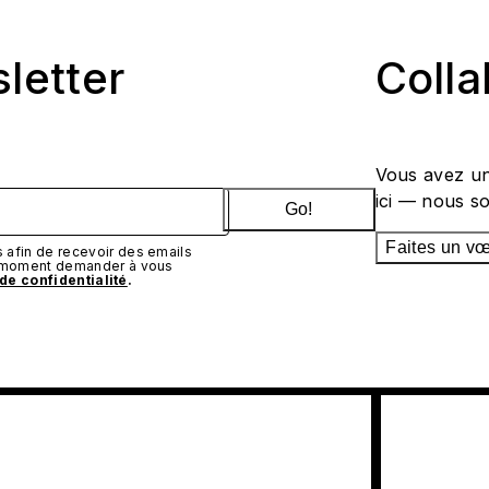
sletter
Coll
Vous avez un
ici — nous s
Go!
Faites un v
afin de recevoir des emails
t moment demander à vous
 de confidentialité
.