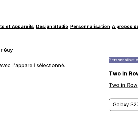
ts et Appareils
Design Studio
Personnalisation
À propos d
r Guy
Personnalisati
vec l'appareil sélectionné.
Two in Ro
Two in Row
Galaxy S22