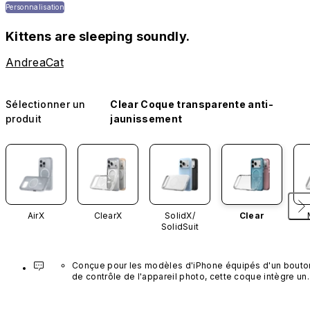
Personnalisation
Kittens are sleeping soundly.
AndreaCat
Sélectionner un
Clear Coque transparente anti-
produit
jaunissement
AirX
ClearX
SolidX/
Clear
SolidSuit
Conçue pour les modèles d'iPhone équipés d'un bouton
de contrôle de l'appareil photo, cette coque intègre un 
bouton noir préinstallé en nanotubes de carbone. Ce 
composant n'est pas disponible dans d'autres coloris et
n'est pas vendu séparément.