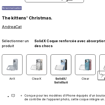
Personnalisation
The kittens' Christmas.
AndreaCat
Sélectionner un
SolidX Coque renforcée avec absorptio
produit
des chocs
AirX
ClearX
SolidX/
Clear
SolidSuit
Conçue pour les modèles d'iPhone équipés d'un bouton
de contrôle de l'appareil photo, cette coque intègre un 
bouton noir préinstallé en nanotubes de carbone. Ce 