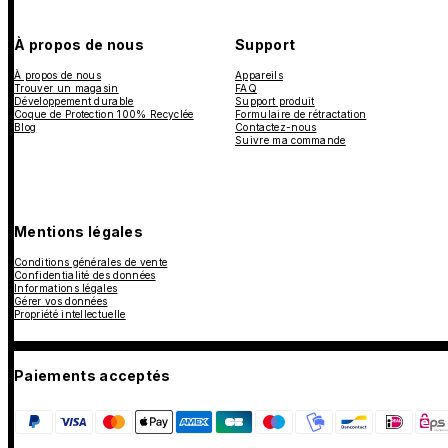
À propos de nous
Support
À propos de nous
Appareils
Trouver un magasin
FAQ
Développement durable
Support produit
Coque de Protection 100% Recyclée
Formulaire de rétractation
Blog
Contactez-nous
Suivre ma commande
Mentions légales
Conditions générales de vente
Confidentialité des données
Informations légales
Gérer vos données
Propriété intellectuelle
Paiements acceptés