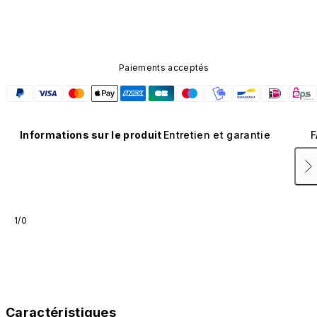
composant n'est pas disponible dans d'autres coloris et
n'est pas vendu séparément.
Paiements acceptés
Informations sur le produit
Entretien et garantie
F
1/0
Caractéristiques