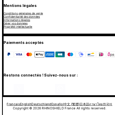
Mentions légales
Conditions générales de vente
Confidentialité des données
Informations légales
Gérer vos données
Propriété intellectuelle
Paiements acceptés
Restons connectés ! Suivez-nous sur :
Français
English
Deutschland
Español
中文 (繁體)
日本語
ภาษาไทย
한국어
Copyright © 2026 RHINOSHIELD France All rights reserved.