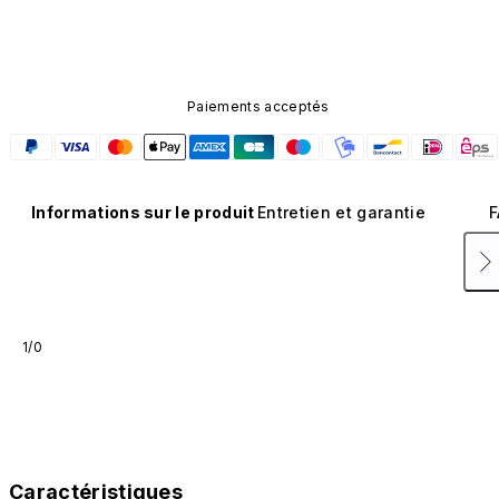
composant n'est pas disponible dans d'autres coloris et
n'est pas vendu séparément.
Paiements acceptés
Informations sur le produit
Entretien et garantie
F
1/0
Caractéristiques