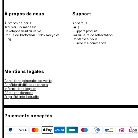
À propos de nous
Support
À propos de nous
Appareils
Trouver un magasin
FAQ
Développement durable
Support produit
Coque de Protection 100% Recyclée
Formulaire de rétractation
Blog
Contactez-nous
Suivre ma commande
Mentions légales
Conditions générales de vente
Confidentialité des données
Informations légales
Gérer vos données
Propriété intellectuelle
Paiements acceptés