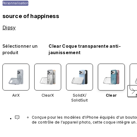
Personnalisation
source of happiness
Dipsy
Sélectionner un
Clear Coque transparente anti-
produit
jaunissement
AirX
ClearX
SolidX/
Clear
SolidSuit
Conçue pour les modèles d'iPhone équipés d'un bouton
de contrôle de l'appareil photo, cette coque intègre un 
bouton noir préinstallé en nanotubes de carbone. Ce 
composant n'est pas disponible dans d'autres coloris et
n'est pas vendu séparément.