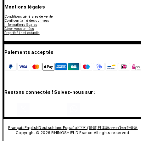
Mentions légales
Conditions générales de vente
Confidentialité des données
Informations légales
Gérer vos données
Propriété intellectuelle
Paiements acceptés
Restons connectés ! Suivez-nous sur :
Français
English
Deutschland
Español
中文 (繁體)
日本語
ภาษาไทย
한국어
Copyright © 2026 RHINOSHIELD France All rights reserved.