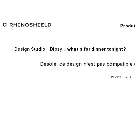
Passer au contenu principal
Produi
Design Studio
Dipsy
what's for dinner tonight?
Désolé, ce design n'est pas compatible a
DS231200254