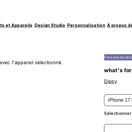
ts et Appareils
Design Studio
Personnalisation
À propos d
Personnalisati
vec l'appareil sélectionné.
what's for
Dipsy
iPhone 17 
Sélectionner