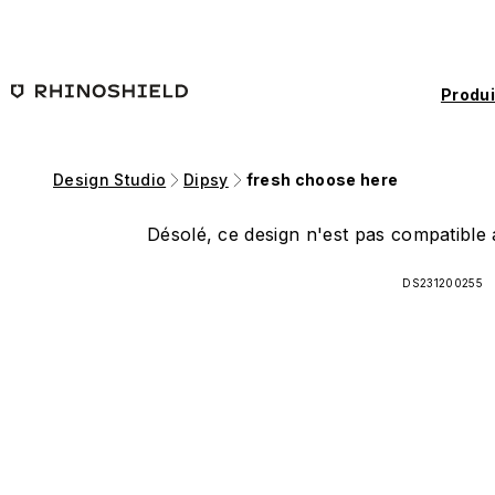
Passer au contenu principal
Produi
Design Studio
Dipsy
fresh choose here
Désolé, ce design n'est pas compatible a
DS231200255