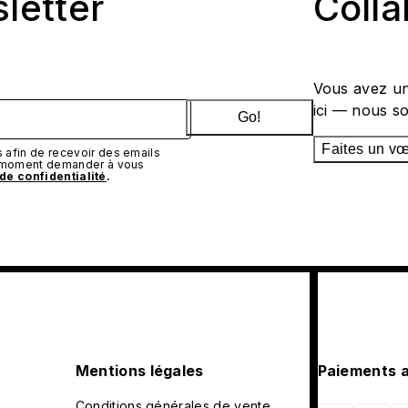
sletter
Coll
Vous avez un
ici — nous s
Go!
Faites un v
afin de recevoir des emails
t moment demander à vous
 de confidentialité
.
Mentions légales
Paiements 
Conditions générales de vente