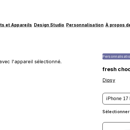
ts et Appareils
Design Studio
Personnalisation
À propos d
Personnalisati
vec l'appareil sélectionné.
fresh cho
Dipsy
iPhone 17 
Sélectionner