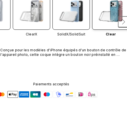
ClearX
SolidX/
SolidSuit
Clear
Conçue pour les modèles d'iPhone équipés d'un bouton de contrôle de 
l'appareil photo, cette coque intègre un bouton noir préinstallé en 
nanotubes de carbone. Ce composant n'est pas disponible dans 
d'autres coloris et n'est pas vendu séparément.
Paiements acceptés