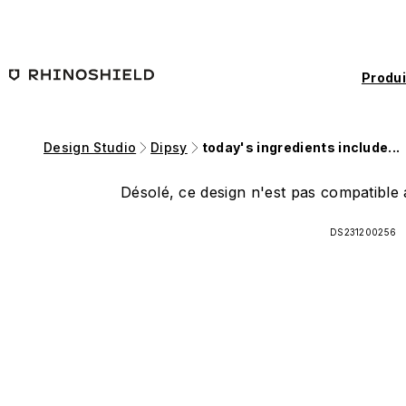
Passer au contenu principal
Produi
Design Studio
Dipsy
today's ingredients include...
Désolé, ce design n'est pas compatible a
DS231200256