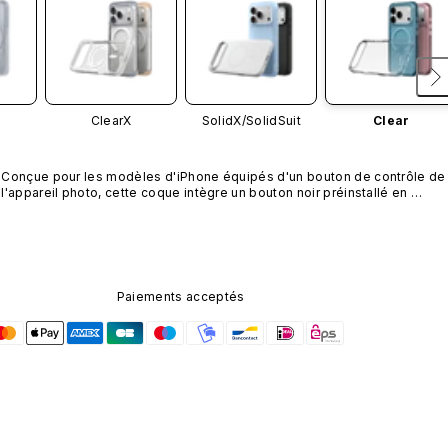
ClearX
SolidX/
SolidSuit
Clear
Conçue pour les modèles d'iPhone équipés d'un bouton de contrôle de 
l'appareil photo, cette coque intègre un bouton noir préinstallé en 
nanotubes de carbone. Ce composant n'est pas disponible dans 
d'autres coloris et n'est pas vendu séparément.
Paiements acceptés