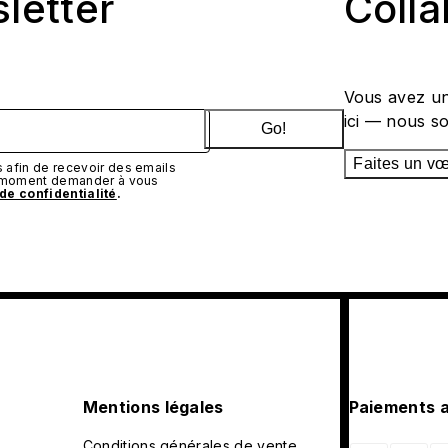
sletter
Coll
Vous avez un
ici — nous s
Go!
Faites un v
afin de recevoir des emails
t moment demander à vous
 de confidentialité
.
Mentions légales
Paiements 
Conditions générales de vente