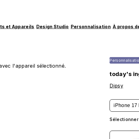
ts et Appareils
Design Studio
Personnalisation
À propos d
Personnalisati
vec l'appareil sélectionné.
today's in
Dipsy
iPhone 17 
Sélectionner