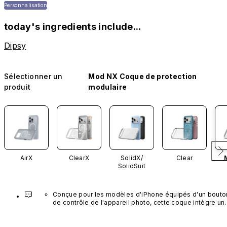
Personnalisation
today's ingredients include...
Dipsy
Sélectionner un
Mod NX Coque de protection
produit
modulaire
AirX
ClearX
SolidX/
Clear
SolidSuit
Conçue pour les modèles d'iPhone équipés d'un bouton
de contrôle de l'appareil photo, cette coque intègre un 
bouton noir préinstallé en nanotubes de carbone. Ce 
composant n'est pas disponible dans d'autres coloris et
n'est pas vendu séparément.