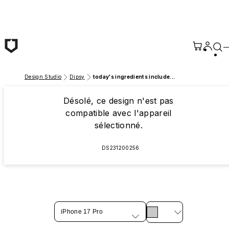
Passer au contenu principal
Design Studio
Dipsy
today's ingredients include...
Désolé, ce design n'est pas
compatible avec l'appareil
sélectionné.
DS231200256
iPhone 17 Pro