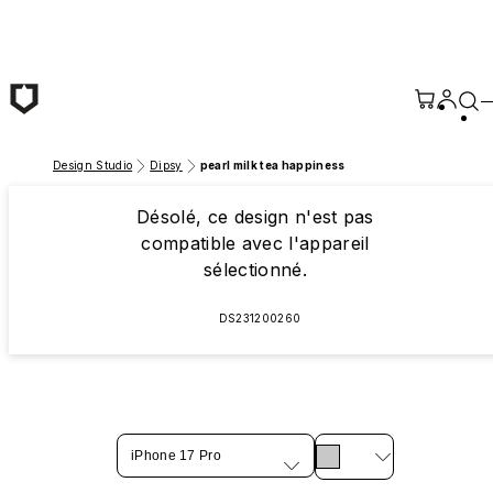
Passer au contenu principal
Design Studio
Dipsy
pearl milk tea happiness
Désolé, ce design n'est pas
compatible avec l'appareil
sélectionné.
DS231200260
iPhone 17 Pro