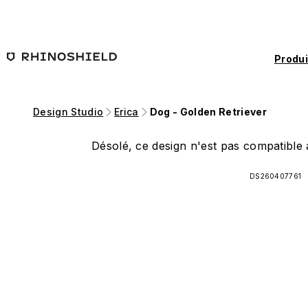
Passer au contenu principal
Produi
Design Studio
Erica
Dog - Golden Retriever
Désolé, ce design n'est pas compatible a
DS260407761