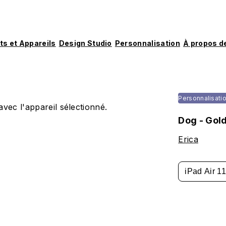
ts et Appareils
Design Studio
Personnalisation
À propos d
Personnalisati
vec l'appareil sélectionné.
Dog - Gol
Erica
iPad Air 1