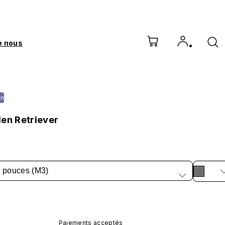
e nous
on
den Retriever
1 pouces (M3)
Paiements acceptés