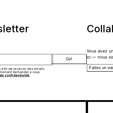
sletter
Coll
Vous avez un
ici — nous s
Go!
Faites un v
afin de recevoir des emails
t moment demander à vous
 de confidentialité
.