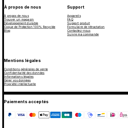
À propos de nous
Support
À propos de nous
Appareils
Trouver un magasin
FAQ
Développement durable
Support produit
Coque de Protection 100% Recyclée
Formulaire de rétractation
Blog
Contactez-nous
Suivre ma commande
Mentions légales
Conditions générales de vente
Confidentialité des données
Informations légales
Gérer vos données
Propriété intellectuelle
Paiements acceptés