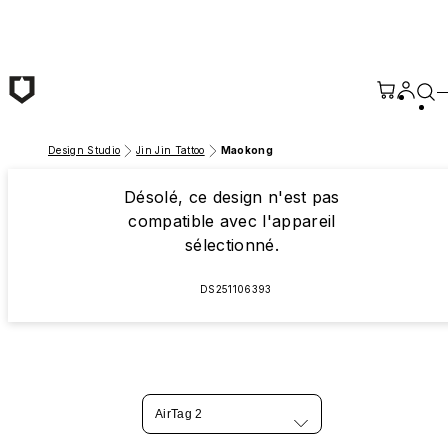
Passer au contenu principal
Design Studio
Jin Jin Tattoo
Maokong
Désolé, ce design n'est pas
compatible avec l'appareil
sélectionné.
DS251106393
AirTag 2