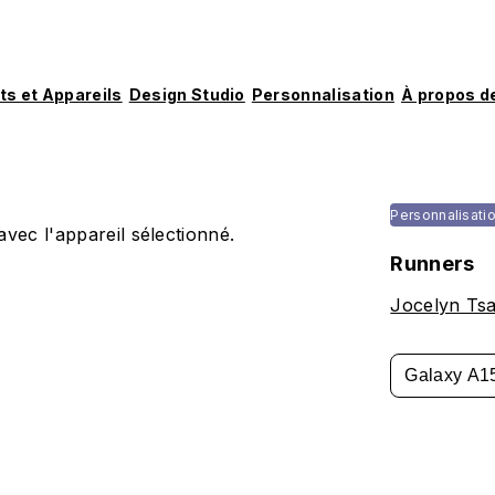
ts et Appareils
Design Studio
Personnalisation
À propos d
Personnalisati
vec l'appareil sélectionné.
Runners
Jocelyn Tsa
Galaxy A1