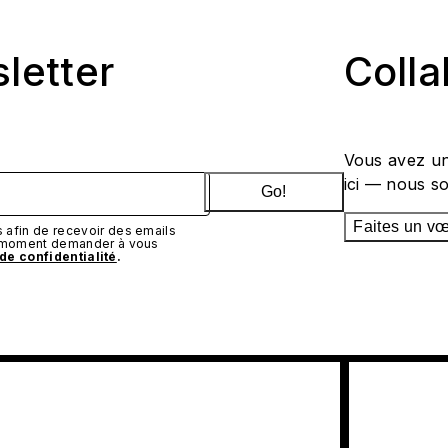
sletter
Coll
Vous avez un
ici — nous s
Go!
Faites un v
afin de recevoir des emails
t moment demander à vous
 de confidentialité
.