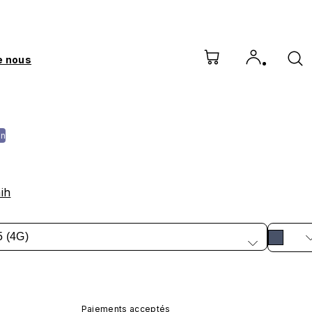
e nous
on
ih
5 (4G)
Paiements acceptés