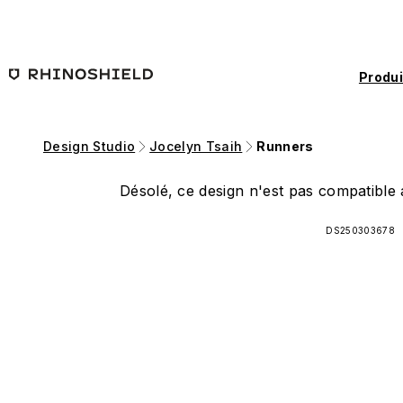
Passer au contenu principal
Produi
Design Studio
Jocelyn Tsaih
Runners
Désolé, ce design n'est pas compatible a
DS250303678