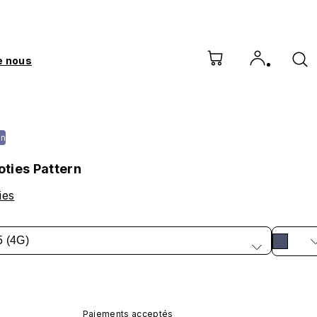
e nous
on
ties Pattern
ies
5 (4G)
Paiements acceptés