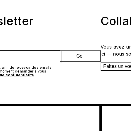
sletter
Coll
Vous avez un
ici — nous s
Go!
Faites un v
afin de recevoir des emails
t moment demander à vous
 de confidentialité
.