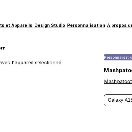
ts et Appareils
Design Studio
Personnalisation
À propos d
ern
Personnalisati
vec l'appareil sélectionné.
Mashpatoo
Mashpatoot
Galaxy A1