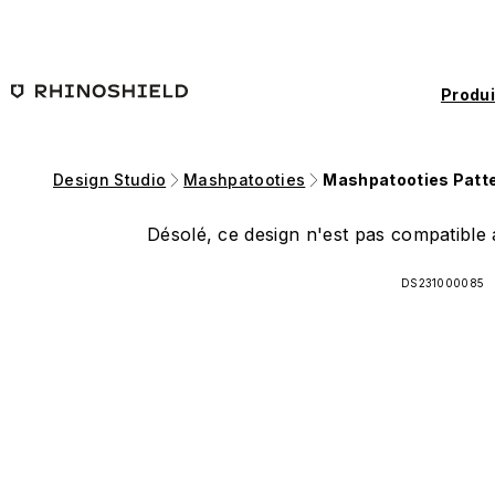
Passer au contenu principal
Produi
Design Studio
Mashpatooties
Mashpatooties Patt
Désolé, ce design n'est pas compatible a
DS231000085