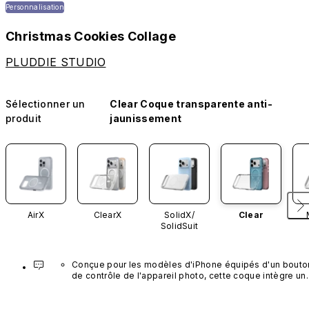
Personnalisation
Christmas Cookies Collage
PLUDDIE STUDIO
Sélectionner un
Clear Coque transparente anti-
produit
jaunissement
AirX
ClearX
SolidX/
Clear
SolidSuit
Conçue pour les modèles d'iPhone équipés d'un bouton
de contrôle de l'appareil photo, cette coque intègre un 
bouton noir préinstallé en nanotubes de carbone. Ce 
composant n'est pas disponible dans d'autres coloris et
n'est pas vendu séparément.