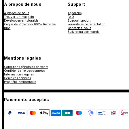
À propos de nous
Support
À propos de nous
Appareils
Trouver un magasin
FAQ
Développement durable
Support produit
Coque de Protection 100% Recyclée
Formulaire de rétractation
Blog
Contactez-nous
Suivre ma commande
Mentions légales
Conditions générales de vente
Confidentialité des données
Informations légales
Gérer vos données
Propriété intellectuelle
Paiements acceptés