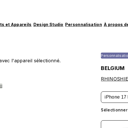
ts et Appareils
Design Studio
Personnalisation
À propos d
Personnalisati
vec l'appareil sélectionné.
BELGIUM
RHINOSHIEL
ll
iPhone 17 
Sélectionner