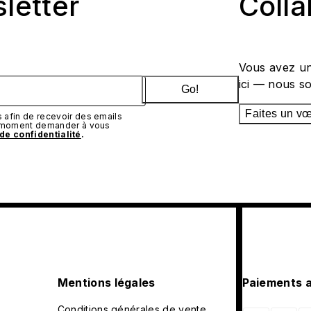
sletter
Coll
Vous avez un
ici — nous s
Go!
Faites un v
afin de recevoir des emails
t moment demander à vous
 de confidentialité
.
Mentions légales
Paiements 
Conditions générales de vente