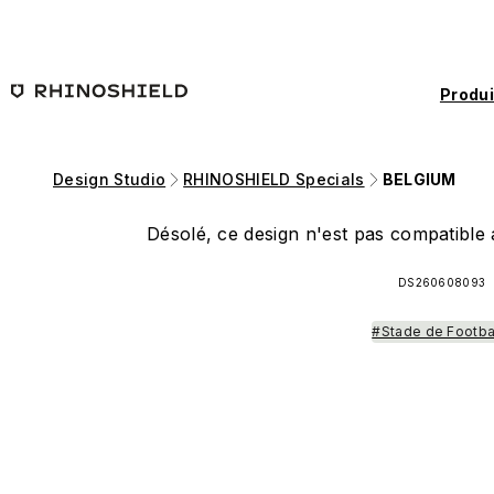
Passer au contenu principal
Produi
Design Studio
RHINOSHIELD Specials
BELGIUM
Désolé, ce design n'est pas compatible a
DS260608093
#Stade de Footba