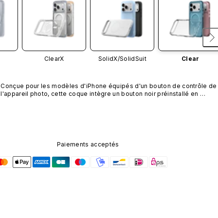
ClearX
SolidX/
SolidSuit
Clear
Conçue pour les modèles d'iPhone équipés d'un bouton de contrôle de 
l'appareil photo, cette coque intègre un bouton noir préinstallé en 
nanotubes de carbone. Ce composant n'est pas disponible dans 
d'autres coloris et n'est pas vendu séparément.
Paiements acceptés