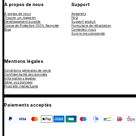
À propos de nous
Support
À propos de nous
Appareils
Trouver un magasin
FAQ
Développement durable
Support produit
Coque de Protection 100% Recyclée
Formulaire de rétractation
Blog
Contactez-nous
Suivre ma commande
Mentions légales
Conditions générales de vente
Confidentialité des données
Informations légales
Gérer vos données
Propriété intellectuelle
Paiements acceptés