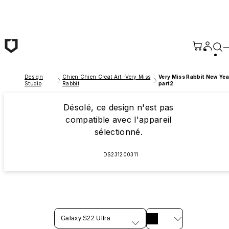
Passer au contenu principal
Design
Chien Chien Creat Art -Very Miss
Very Miss Rabbit New Yea
Studio
Rabbit
part2
Désolé, ce design n'est pas
compatible avec l'appareil
sélectionné.
DS231200311
Galaxy S22 Ultra