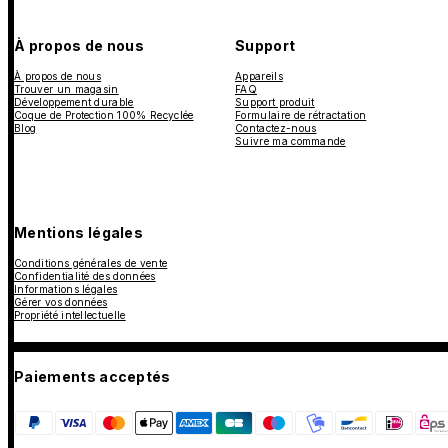
À propos de nous
Support
À propos de nous
Appareils
Trouver un magasin
FAQ
Développement durable
Support produit
Coque de Protection 100% Recyclée
Formulaire de rétractation
Blog
Contactez-nous
Suivre ma commande
Mentions légales
Conditions générales de vente
Confidentialité des données
Informations légales
Gérer vos données
Propriété intellectuelle
Paiements acceptés