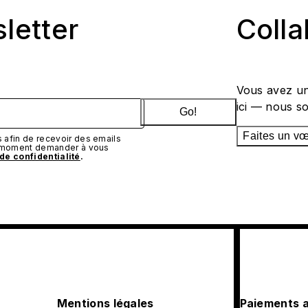
sletter
Coll
Vous avez un
ici — nous s
Go!
Faites un v
afin de recevoir des emails
t moment demander à vous
 de confidentialité
.
Mentions légales
Paiements 