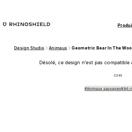
Passer au contenu principal
Produi
Design Studio
Animaux
Geometric Bear In The Wo
Désolé, ce design n'est pas compatible a
C045
#Animaux sauvages
#Art-