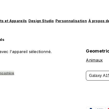
ts et Appareils
Design Studio
Personnalisation
À propos d
ods
Geometric
vec l'appareil sélectionné.
Animaux
mosphère
Galaxy A1