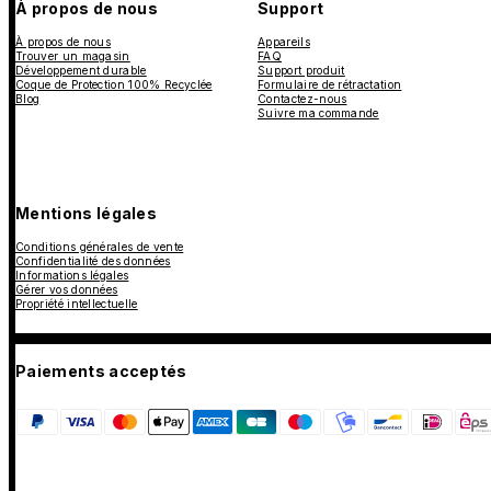
À propos de nous
Support
À propos de nous
Appareils
Trouver un magasin
FAQ
Développement durable
Support produit
Coque de Protection 100% Recyclée
Formulaire de rétractation
Blog
Contactez-nous
Suivre ma commande
Mentions légales
Conditions générales de vente
Confidentialité des données
Informations légales
Gérer vos données
Propriété intellectuelle
Paiements acceptés