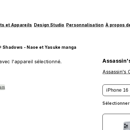
ts et Appareils
Design Studio
Personnalisation
À propos d
® Shadows - Naoe et Yasuke manga
Assassin'
vec l'appareil sélectionné.
Assassin's 
ern
iPhone 16
Sélectionner