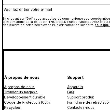
Veuillez entrer votre e-mail
En cliquant sur “Go!” vous acceptez de communiquer vos coordonnées 
d’informations de la part de RHINOSHIELD France. Vous pouvez à tou
désinscrire de cette newsletter. Plus d’information sur notre
politique
À propos de nous
Support
À propos de nous
Appareils
Trouver un magasin
FAQ
Développement durable
Support produit
Coque de Protection 100%
Formulaire de rétractatio
Recyclée
Contactez-nous