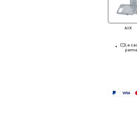
AirX
Le cad
permet