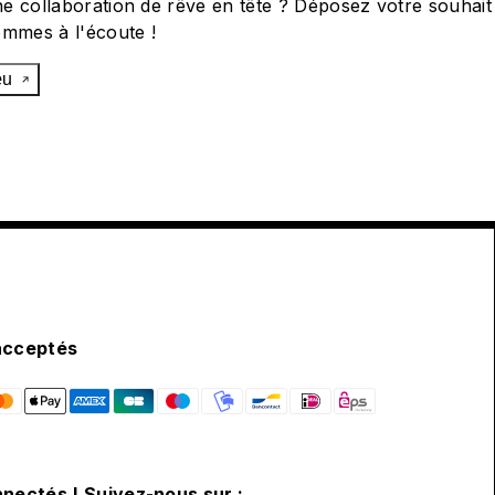
e collaboration de rêve en tête ? Déposez votre souhait
ommes à l'écoute !
œu
acceptés
nectés ! Suivez-nous sur :