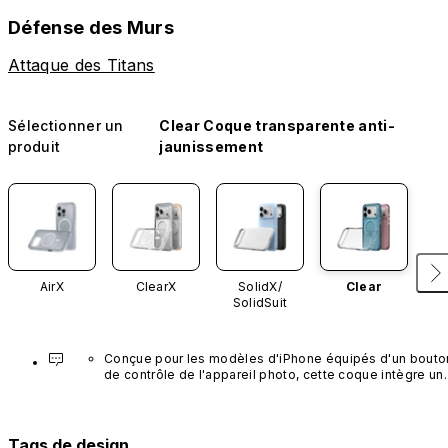
Défense des Murs
Attaque des Titans
Sélectionner un
Clear Coque transparente anti-
produit
jaunissement
AirX
ClearX
SolidX/
Clear
SolidSuit
Conçue pour les modèles d'iPhone équipés d'un bouton
de contrôle de l'appareil photo, cette coque intègre un 
bouton noir préinstallé en nanotubes de carbone. Ce 
composant n'est pas disponible dans d'autres coloris et
n'est pas vendu séparément.
Tags de design