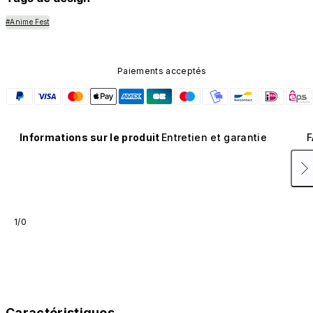
#Anime Fest
Paiements acceptés
Informations sur le produit
Entretien et garantie
F
1/0
Caractéristiques