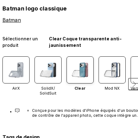
Batman logo classique
Batman
Sélectionner un
Clear Coque transparente anti-
produit
jaunissement
AirX
SolidX/
Clear
Mod NX
Ver
SolidSuit
Conçue pour les modèles d'iPhone équipés d'un bouton
de contrôle de l'appareil photo, cette coque intègre un 
bouton noir préinstallé en nanotubes de carbone. Ce 
composant n'est pas disponible dans d'autres coloris et
n'est pas vendu séparément.
Tags de design