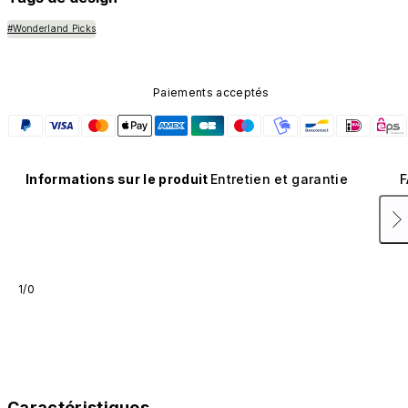
#Wonderland Picks
Paiements acceptés
Informations sur le produit
Entretien et garantie
F
1/0
Caractéristiques