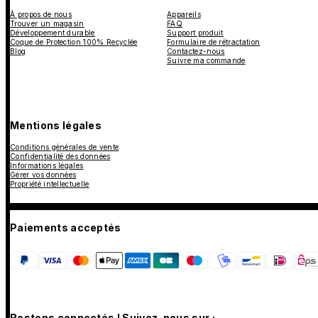
À propos de nous
Appareils
Trouver un magasin
FAQ
Développement durable
Support produit
Coque de Protection 100% Recyclée
Formulaire de rétractation
Blog
Contactez-nous
Suivre ma commande
Mentions légales
Conditions générales de vente
Confidentialité des données
Informations légales
Gérer vos données
Propriété intellectuelle
Paiements acceptés
Restons connectés ! Suivez-nous sur :