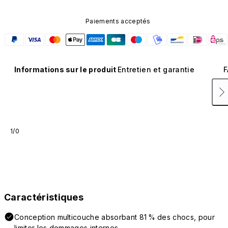
Paiements acceptés
Informations sur le produit
Entretien et garantie
F
1/0
Caractéristiques
Conception multicouche absorbant 81 % des chocs, pour
limiter les dommages internes