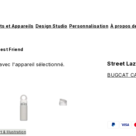
ts et Appareils
Design Studio
Personnalisation
À propos d
est Friend
Street La
vec l'appareil sélectionné.
BUGCAT C
t & Illustration