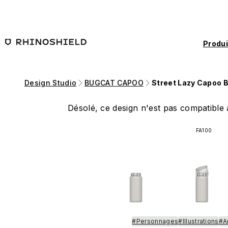
Passer au contenu principal
Produi
Design Studio
BUGCAT CAPOO
Street Lazy Capoo B
Désolé, ce design n'est pas compatible a
FA100
#Personnages
#Illustrations
#Ar