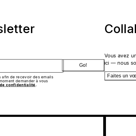
sletter
Coll
Vous avez un
ici — nous s
Go!
Faites un v
afin de recevoir des emails
t moment demander à vous
 de confidentialité
.