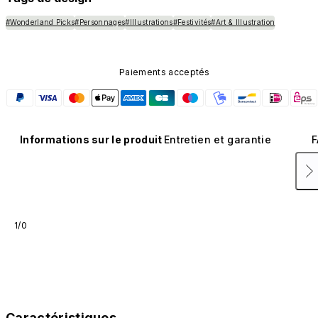
#Wonderland Picks
#Personnages
#Illustrations
#Festivités
#Art & Illustration
Paiements acceptés
Informations sur le produit
Entretien et garantie
F
1/0
Caractéristiques