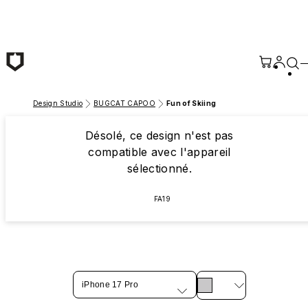
Passer au contenu principal
Design Studio
BUGCAT CAPOO
Fun of Skiing
Désolé, ce design n'est pas
compatible avec l'appareil
sélectionné.
FA19
iPhone 17 Pro