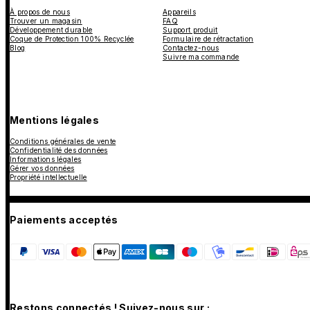
À propos de nous
Appareils
Trouver un magasin
FAQ
Développement durable
Support produit
Coque de Protection 100% Recyclée
Formulaire de rétractation
Blog
Contactez-nous
Suivre ma commande
Mentions légales
Conditions générales de vente
Confidentialité des données
Informations légales
Gérer vos données
Propriété intellectuelle
Paiements acceptés
Restons connectés ! Suivez-nous sur :