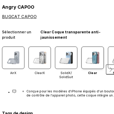
Angry CAPOO
BUGCAT CAPOO
Sélectionner un
Clear Coque transparente anti-
produit
jaunissement
AirX
ClearX
SolidX/
Clear
SolidSuit
Conçue pour les modèles d'iPhone équipés d'un bouton
de contrôle de l'appareil photo, cette coque intègre un 
bouton noir préinstallé en nanotubes de carbone. Ce 
composant n'est pas disponible dans d'autres coloris et
n'est pas vendu séparément.
Tags de design