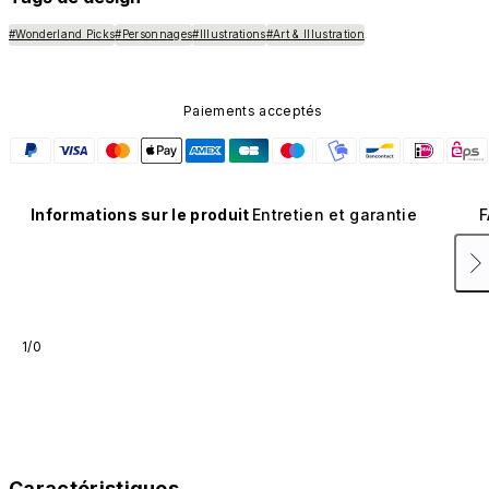
#Wonderland Picks
#Personnages
#Illustrations
#Art & Illustration
Paiements acceptés
Informations sur le produit
Entretien et garantie
F
1/0
Caractéristiques