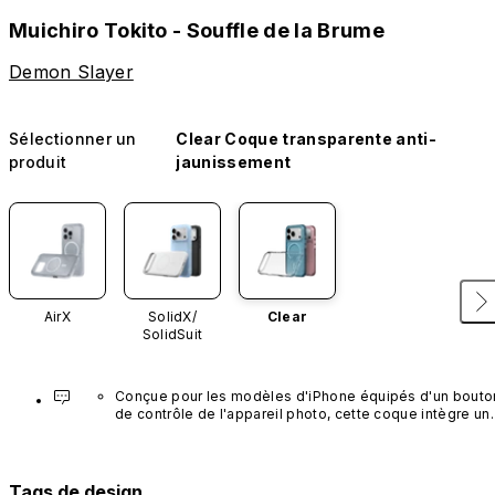
Muichiro Tokito - Souffle de la Brume
Demon Slayer
Sélectionner un
Clear Coque transparente anti-
produit
jaunissement
AirX
SolidX/
Clear
SolidSuit
Conçue pour les modèles d'iPhone équipés d'un bouton
de contrôle de l'appareil photo, cette coque intègre un 
bouton noir préinstallé en nanotubes de carbone. Ce 
composant n'est pas disponible dans d'autres coloris et
n'est pas vendu séparément.
Tags de design