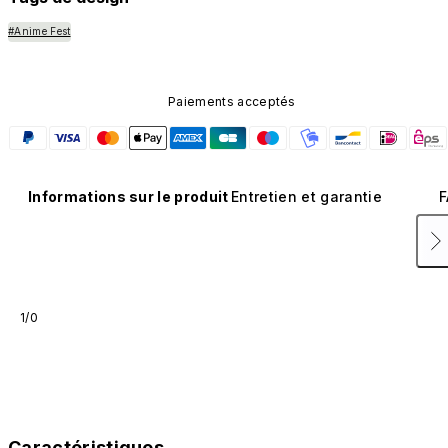
#Anime Fest
Paiements acceptés
Informations sur le produit
Entretien et garantie
F
1/0
Caractéristiques