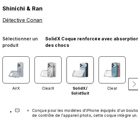
Shinichi & Ran
Détective Conan
Sélectionner un
SolidX Coque renforcée avec absorptio
produit
des chocs
AirX
ClearX
SolidX/
Clear
SolidSuit
Conçue pour les modèles d'iPhone équipés d'un bouton
de contrôle de l'appareil photo, cette coque intègre un 
bouton noir préinstallé en nanotubes de carbone. Ce 
composant n'est pas disponible dans d'autres coloris et
n'est pas vendu séparément.