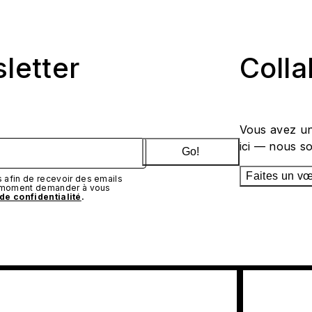
sletter
Coll
Vous avez un
ici — nous s
Go!
Faites un v
afin de recevoir des emails
t moment demander à vous
 de confidentialité
.