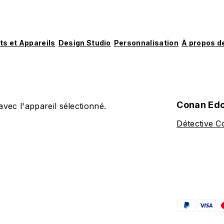
ts et Appareils
Design Studio
Personnalisation
À propos d
Conan Ed
vec l'appareil sélectionné.
Détective 