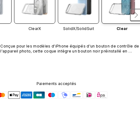
ClearX
SolidX/
SolidSuit
Clear
Conçue pour les modèles d'iPhone équipés d'un bouton de contrôle de 
l'appareil photo, cette coque intègre un bouton noir préinstallé en 
nanotubes de carbone. Ce composant n'est pas disponible dans 
d'autres coloris et n'est pas vendu séparément.
Paiements acceptés