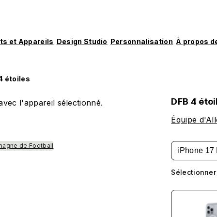
ts et Appareils
Design Studio
Personnalisation
À propos d
4 étoiles
DFB 4 étoi
vec l'appareil sélectionné.
Équipe d'Al
magne de Football
iPhone 17 
Sélectionner