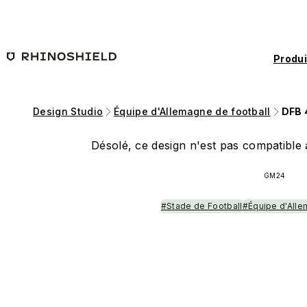
Passer au contenu principal
Produi
Design Studio
Équipe d'Allemagne de football
DFB 
Désolé, ce design n'est pas compatible a
GM24
#Stade de Football
#Équipe d'Alle