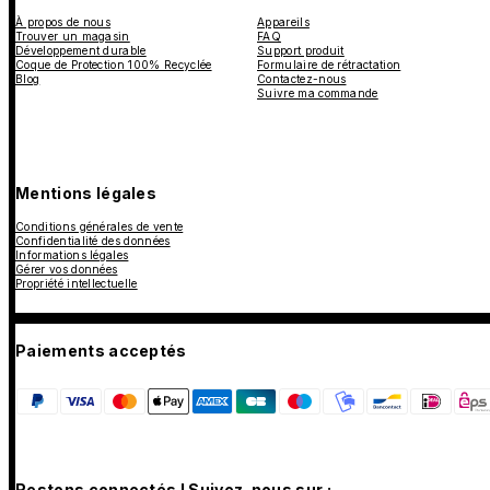
À propos de nous
Appareils
Trouver un magasin
FAQ
Développement durable
Support produit
Coque de Protection 100% Recyclée
Formulaire de rétractation
Blog
Contactez-nous
Suivre ma commande
Mentions légales
Conditions générales de vente
Confidentialité des données
Informations légales
Gérer vos données
Propriété intellectuelle
Paiements acceptés
Restons connectés ! Suivez-nous sur :