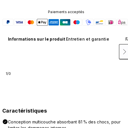
Paiements acceptés
Informations sur le produit
Entretien et garantie
F
1/0
Caractéristiques
Conception multicouche absorbant 81 % des chocs, pour
limiter les dommages internes