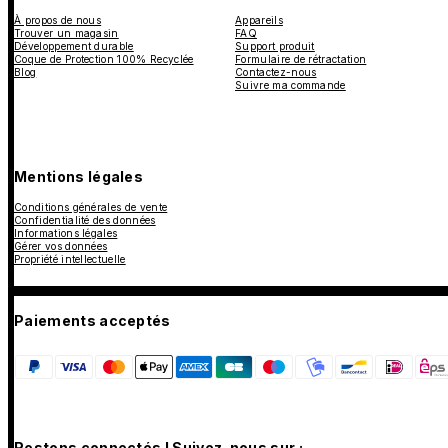
À propos de nous
Appareils
Trouver un magasin
FAQ
Développement durable
Support produit
Coque de Protection 100% Recyclée
Formulaire de rétractation
Blog
Contactez-nous
Suivre ma commande
Mentions légales
Conditions générales de vente
Confidentialité des données
Informations légales
Gérer vos données
Propriété intellectuelle
Paiements acceptés
Restons connectés ! Suivez-nous sur :