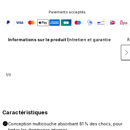
Paiements acceptés
Informations sur le produit
Entretien et garantie
F
1/0
Caractéristiques
Conception multicouche absorbant 81 % des chocs, pour
limiter les dommages internes