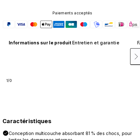
Paiements acceptés
Informations sur le produit
Entretien et garantie
F
1/0
Caractéristiques
Conception multicouche absorbant 81 % des chocs, pour
limiter les dommages internes