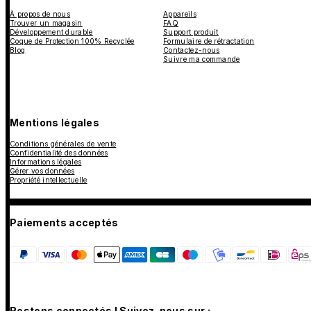
À propos de nous
Appareils
Trouver un magasin
FAQ
Développement durable
Support produit
Coque de Protection 100% Recyclée
Formulaire de rétractation
Blog
Contactez-nous
Suivre ma commande
Mentions légales
Conditions générales de vente
Confidentialité des données
Informations légales
Gérer vos données
Propriété intellectuelle
Paiements acceptés
Restons connectés ! Suivez-nous sur :