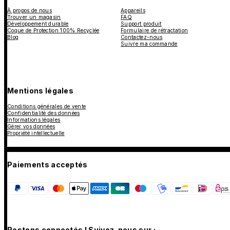
À propos de nous
Appareils
Trouver un magasin
FAQ
Développement durable
Support produit
Coque de Protection 100% Recyclée
Formulaire de rétractation
Blog
Contactez-nous
Suivre ma commande
Mentions légales
Conditions générales de vente
Confidentialité des données
Informations légales
Gérer vos données
Propriété intellectuelle
Paiements acceptés
Restons connectés ! Suivez-nous sur :