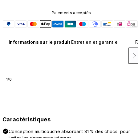
Paiements acceptés
Informations sur le produit
Entretien et garantie
F
1/0
Caractéristiques
Conception multicouche absorbant 81 % des chocs, pour
limiter les dommages internes