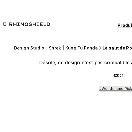
Passer au contenu principal
Produi
Design Studio
Shrek | Kung Fu Panda
Le saut de P
Désolé, ce design n'est pas compatible a
HZK04
#Wonderland Pic