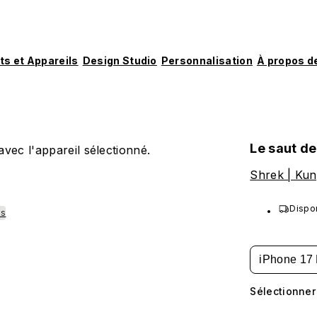
ts et Appareils
Design Studio
Personnalisation
À propos d
o
Le saut de
vec l'appareil sélectionné.
Shrek | Ku
Dispo
ks
iPhone 17 
Sélectionner