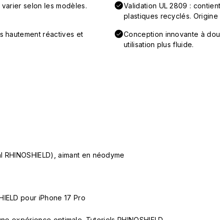
 varier selon les modèles.
Validation UL 2809 : conti
plastiques recyclés. Origine
ns hautement réactives et
Conception innovante à doub
utilisation plus fluide.
ial RHINOSHIELD), aimant en néodyme
HIELD pour iPhone 17 Pro
ur une expérience optimale.
Tutoriels RHINOSHIELD