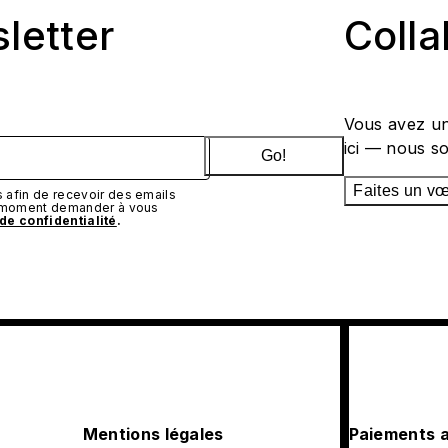
sletter
Coll
Vous avez un
ici — nous s
Go!
Faites un v
afin de recevoir des emails
t moment demander à vous
 de confidentialité
.
Mentions légales
Paiements 