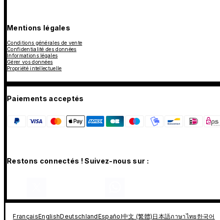
Mentions légales
Conditions générales de vente
Confidentialité des données
Informations légales
Gérer vos données
Propriété intellectuelle
Paiements acceptés
Restons connectés ! Suivez-nous sur :
Français
English
Deutschland
Español
中文 (繁體)
日本語
ภาษาไทย
한국어