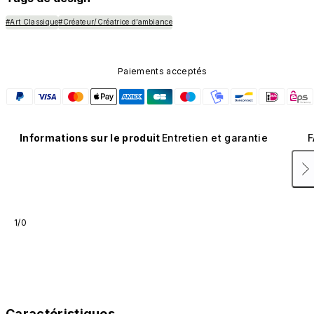
#Art Classique
#Créateur/Créatrice d’ambiance
Paiements acceptés
Informations sur le produit
Entretien et garantie
F
1/0
Caractéristiques