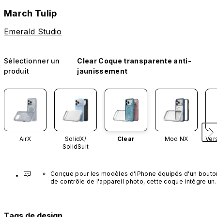
March Tulip
Emerald Studio
Sélectionner un
Clear Coque transparente anti-
produit
jaunissement
AirX
SolidX/
Clear
Mod NX
Ver
SolidSuit
Conçue pour les modèles d'iPhone équipés d'un bouton
de contrôle de l'appareil photo, cette coque intègre un 
bouton noir préinstallé en nanotubes de carbone. Ce 
composant n'est pas disponible dans d'autres coloris et
n'est pas vendu séparément.
Tags de design