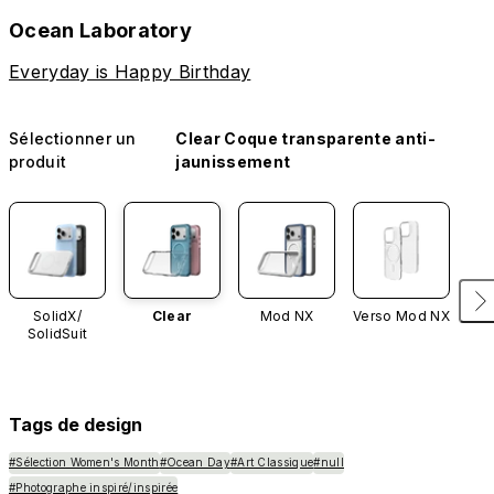
Ocean Laboratory
Everyday is Happy Birthday
Sélectionner un
Clear Coque transparente anti-
produit
jaunissement
SolidX/
Clear
Mod NX
Verso Mod NX
SolidSuit
Tags de design
#Sélection Women's Month
#Ocean Day
#Art Classique
#null
#Photographe inspiré/inspirée