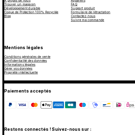
À propos de nous
Appareils
Trouver un magasin
FAQ
Développement durable
Support produit
Coque de Protection 100% Recyclée
Formulaire de rétractation
Blog
Contactez-nous
Suivre ma commande
Mentions légales
Conditions générales de vente
Confidentialité des données
Informations légales
Gérer vos données
Propriété intellectuelle
Paiements acceptés
Restons connectés ! Suivez-nous sur :