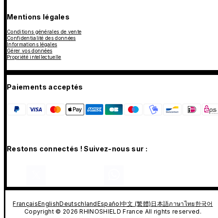
Mentions légales
Conditions générales de vente
Confidentialité des données
Informations légales
Gérer vos données
Propriété intellectuelle
Paiements acceptés
Restons connectés ! Suivez-nous sur :
Français
English
Deutschland
Español
中文 (繁體)
日本語
ภาษาไทย
한국어
Copyright © 2026 RHINOSHIELD France All rights reserved.