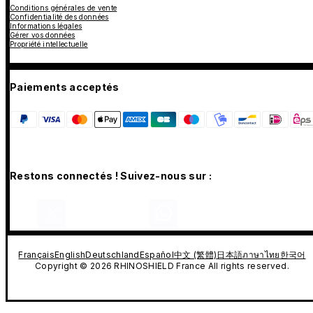
Conditions générales de vente
Confidentialité des données
Informations légales
Gérer vos données
Propriété intellectuelle
Paiements acceptés
Restons connectés ! Suivez-nous sur :
Français
English
Deutschland
Español
中文 (繁體)
日本語
ภาษาไทย
한국어
Copyright © 2026 RHINOSHIELD France All rights reserved.