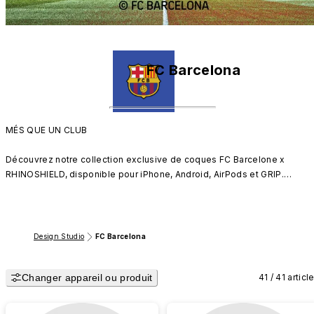
FC Barcelona
MÉS QUE UN CLUB

Découvrez notre collection exclusive de coques FC Barcelone x 
RHINOSHIELD, disponible pour iPhone, Android, AirPods et GRIP.

Logo du FCB, éléments iconiques, motifs inspirés des maillots et 
signatures de joueurs : choisissez parmi plus de 20 designs 
emblématiques qui célèbrent l'héritage et la passion des blaugranas.

Design Studio
FC Barcelona
Affichez votre passion pour le Barça avec style !
Changer appareil ou produit
41 / 41 articl