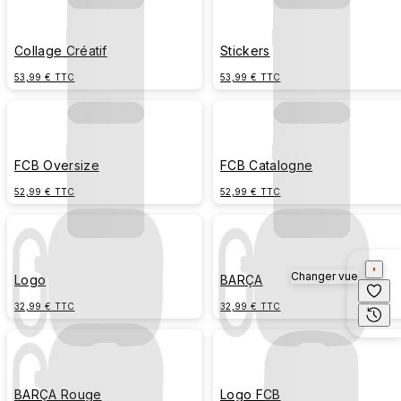
Collage Créatif
Stickers
53,99 € TTC
53,99 € TTC
FCB Oversize
FCB Catalogne
52,99 € TTC
52,99 € TTC
Changer vue
Logo
BARÇA
32,99 € TTC
32,99 € TTC
BARÇA Rouge
Logo FCB