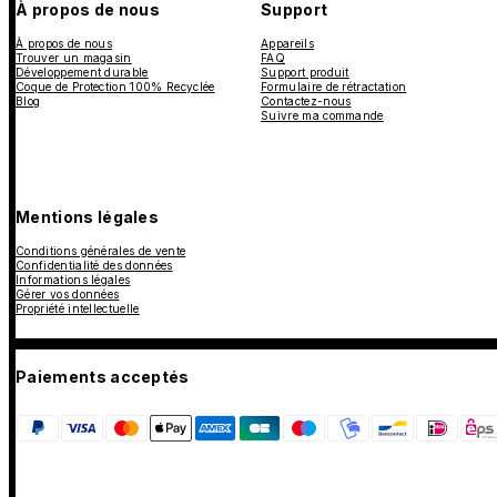
À propos de nous
Support
À propos de nous
Appareils
Trouver un magasin
FAQ
Développement durable
Support produit
Coque de Protection 100% Recyclée
Formulaire de rétractation
Blog
Contactez-nous
Suivre ma commande
Mentions légales
Conditions générales de vente
Confidentialité des données
Informations légales
Gérer vos données
Propriété intellectuelle
Paiements acceptés