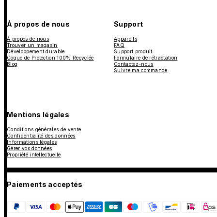
À propos de nous
Support
À propos de nous
Appareils
Trouver un magasin
FAQ
Développement durable
Support produit
Coque de Protection 100% Recyclée
Formulaire de rétractation
Blog
Contactez-nous
Suivre ma commande
Mentions légales
Conditions générales de vente
Confidentialité des données
Informations légales
Gérer vos données
Propriété intellectuelle
Paiements acceptés