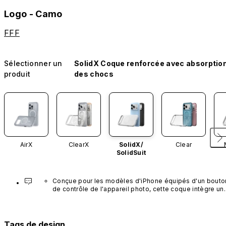
Logo - Camo
FFF
Sélectionner un
SolidX Coque renforcée avec absorptio
produit
des chocs
AirX
ClearX
SolidX/
Clear
SolidSuit
Conçue pour les modèles d'iPhone équipés d'un bouton
de contrôle de l'appareil photo, cette coque intègre un 
bouton noir préinstallé en nanotubes de carbone. Ce 
composant n'est pas disponible dans d'autres coloris et
n'est pas vendu séparément.
Tags de design