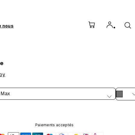
e nous
re
by
 Max
Paiements acceptés