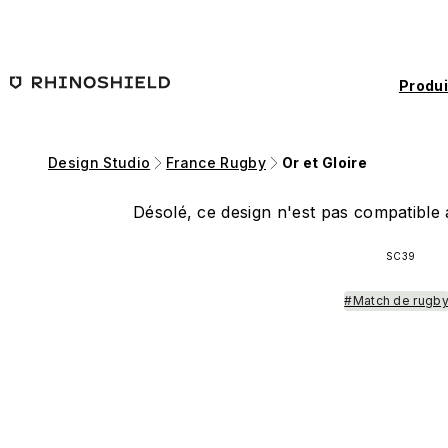
Passer au contenu principal
Produi
Design Studio
France Rugby
Or et Gloire
Désolé, ce design n'est pas compatible a
SC39
#Match de rugb