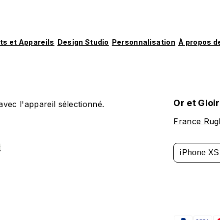
ts et Appareils
Design Studio
Personnalisation
À propos d
Or et Gloi
vec l'appareil sélectionné.
France Rug
y
iPhone XS