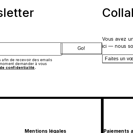
sletter
Coll
Vous avez un
ici — nous s
Go!
Faites un v
afin de recevoir des emails
t moment demander à vous
 de confidentialité
.
Mentions légales
Paiements 