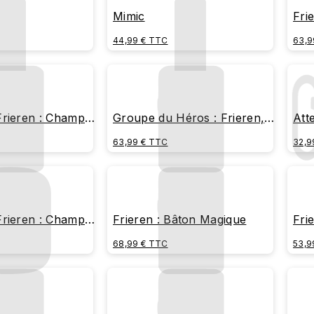
Mimic
Fri
44,99 € TTC
63,9
rieren : Champ
Groupe du Héros : Frieren,
Att
Himmel, Heiter, Eisen
63,99 € TTC
32,9
rieren : Champ
Frieren : Bâton Magique
Fri
Mim
68,99 € TTC
53,9