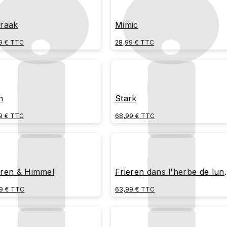
traak
Mimic
9 € TTC
28,99 € TTC
n
Stark
9 € TTC
68,99 € TTC
eren & Himmel
Frieren dans l'herbe de lun
bleue
9 € TTC
63,99 € TTC