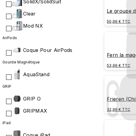
SolidX/SolidSuit
Le groupe d
Clear
50,99 € TTC
Mod NX
AirPods
Coque Pour AirPods
Fern la mag
Gourde Magnétique
53,99 € TTC
AquaStand
GRIP
GRIP O
Frieren (Chi
32,99 € TTC
GRIPMAX
iPad
Coque iPad