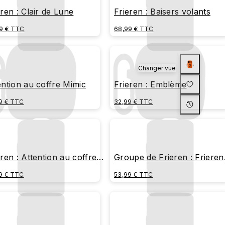
eren : Clair de Lune
Frieren : Baisers volants
9 € TTC
68,99 € TTC
Changer vue
ention au coffre Mimic
Frieren : Emblème
9 € TTC
32,99 € TTC
eren : Attention au coffre
Groupe de Frieren : Frieren
ic
Fern, Stark
9 € TTC
53,99 € TTC