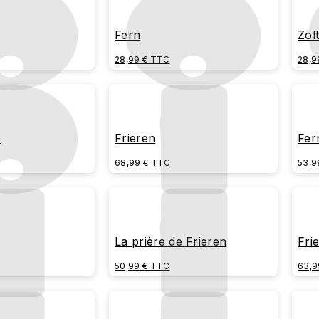
Fern
Zol
28,99 € TTC
28,9
e
Frieren
Fer
68,99 € TTC
53,9
La prière de Frieren
Fri
50,99 € TTC
63,9