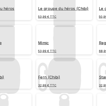
u héros
Le groupe du héros (Chibi)
Le 
53,99 € TTC
50,9
e
Mimic
Reg
53,99 € TTC
68,9
bi)
Fern (Chibi)
Sta
32,99 € TTC
32,9