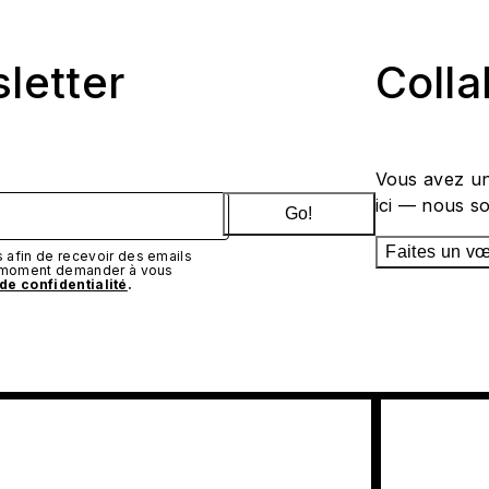
sletter
Coll
Vous avez un
ici — nous s
Go!
Faites un v
afin de recevoir des emails
t moment demander à vous
 de confidentialité
.